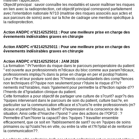
maîtriser l'application.
Objectif principal : savoir connaître les modalités et savoir maîtriser les risques
en lien avec la radioprotection, cet objectif principal correspond parfaitement
avec l'orientation nationale N?10 (maitrise des risques associés aux actes et
aux parcours de soins) avec sur la fiche de cadrage une mention spécifique à
la radioprotection.
Action ANDPC n°82142525011 : Pour une meilleure prise en charge des
évenements indésirables graves en chirurgie
Action ANDPC n°82142525011 : Pour une meilleure prise en charge des
évenements indésirables graves en chirurgie
Action ANDPC n°82142525014 : JAM 2026
La formation " Pr?vention du risque dans le parcours perioperatoire du patient
" est ouverte aux professionnels m?dicaux du bloc comme aux param?dicaux,
professionnels impliqu?s dans la prise en charge en per et postop?ratoire.
Leur r?le et leur posture sont des ?l?ments consubstantiels des comp?tences
non techniques d??quipe non seulement pour r?duire le risque d??v?
nements ind?sirables, mais ?galement pour permettre la d?tection rapide d??
l?ments de d?gradation clinique du patient.
Cette formation a pour objectif de partager une culture de s?curit? aupr?s des
?quipes intervenant dans le parcours de soin du patient, culture bas?e, en
particulier sur la communication efficace et s?curis?e entre professionnels (m?
dicaux et param?dicaux), la libert? d?expression et la conscience de la
situation. Ainsi cette d?marche r?pond ? une des actions de l?OP10 : ?
Permettre d?am?liorer la capacit? des ?quipes ? travailler ensemble
efficacement, que ce soit en ?tablissement de sant? ou en ?quipes de soins
primaires ou sp?cialis?es en ville, ou entre la ville et l?h?pital et de renforcer
la communication??.