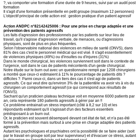
?, va comporter une formation d'une durée de 9 heures, suivi par un audit post
formation
Il s'agit d'une formation présentielle en petit groupe (maximum 12 personnes)
L'objectif principal de cette action est : gestion pratique d'un patient agressif
Action ANDPC n°82142425006 : Pour une prise en charge adaptée et une
prévention des patients agressifs
Les faits d'agression des professionnels par les patients sur leur lieu de
travail, qu'il s'agisse d'agression verbale, de menaces, ou d'agressions
physiques, sont de plus en plus fréquentes.
Selon l'observatoire national des violences en milieu de santé (ONVS), dans
81% des cas c'est le personnel médical qui est visé. Il s'agit essentiellement
de violences physiques (49%) ou d'insultes ou d'injures (31%)
Dans le monde chirurgical, les violences surviennent soit dans le contexte de
l'urgence, soit dans le cas de patients mécontents d'un geste chirurgical.
Notre étude sur le burn out avec un questionnaire rempli par 1208 chirurgiens
a montré que ceux-ci estimaient à 11% le pourcentage de patients dits ?
difficiles ?. Parmi ceux-ci, dans un tiers des cas il s'est agi de patients
agressifs. Ce qui veut dire qu'environ 3% de la patientèle va avoir vis à vis du
chirurgien un comportement agressif (ce qui correspond aux résultats de
l'ONVS).
Sachant qu'un praticien plateau technique voit en moyenne 6000 patients par
an, cela représente 180 patients agressifs à gérer par an !!
Ce problème entrainait un stress important (côté à 8,2 sur 10) et les
répondants estimaient qu'il s'agissait d'un des facteurs essentiels
prédisposant à un burn out.
Or, le praticien est souvent désemparé devant cet état de fait, et n'a pas été
formé à la prévention mais surtout à une prise en charge adaptée des patients
agressifs.
Autant les psychologues et psychiatres ont la possibilité de se faire aider (soit
par le travail en groupe soit par leur superviseur) et d'évacuer ce stress, autant