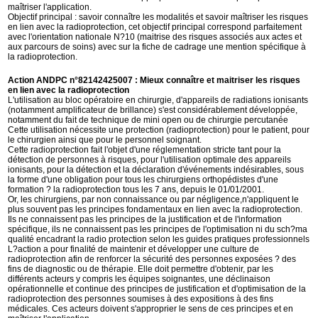
maîtriser l'application.
Objectif principal : savoir connaître les modalités et savoir maîtriser les risques
en lien avec la radioprotection, cet objectif principal correspond parfaitement
avec l'orientation nationale N?10 (maitrise des risques associés aux actes et
aux parcours de soins) avec sur la fiche de cadrage une mention spécifique à
la radioprotection.
Action ANDPC n°82142425007 : Mieux connaître et maitriser les risques
en lien avec la radioprotection
L'utilisation au bloc opératoire en chirurgie, d'appareils de radiations ionisants
(notamment amplificateur de brillance) s'est considérablement développée,
notamment du fait de technique de mini open ou de chirurgie percutanée
Cette utilisation nécessite une protection (radioprotection) pour le patient, pour
le chirurgien ainsi que pour le personnel soignant.
Cette radioprotection fait l'objet d'une réglementation stricte tant pour la
détection de personnes à risques, pour l'utilisation optimale des appareils
ionisants, pour la détection et la déclaration d'événements indésirables, sous
la forme d'une obligation pour tous les chirurgiens orthopédistes d'une
formation ? la radioprotection tous les 7 ans, depuis le 01/01/2001.
Or, les chirurgiens, par non connaissance ou par négligence,n'appliquent le
plus souvent pas les principes fondamentaux en lien avec la radioprotection.
Ils ne connaissent pas les principes de la justification et de l'information
spécifique, ils ne connaissent pas les principes de l'optimisation ni du sch?ma
qualité encadrant la radio protection selon les guides pratiques professionnels
L?action a pour finalité de maintenir et développer une culture de
radioprotection afin de renforcer la sécurité des personnes exposées ? des
fins de diagnostic ou de thérapie. Elle doit permettre d'obtenir, par les
différents acteurs y compris les équipes soignantes, une déclinaison
opérationnelle et continue des principes de justification et d'optimisation de la
radioprotection des personnes soumises à des expositions à des fins
médicales. Ces acteurs doivent s'approprier le sens de ces principes et en