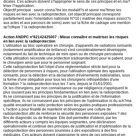
dicales. Ces acteurs doivent s?approprier le sens de ces principes et en ma?
triser l?application.
Objectif principal : savoir conna?tre les modalit?s et savoir ma?triser les
risques en lien avec la radioprotection, cet objectif principal correspond
parfaitement avec l'orientation nationale N?10 ( maitrise des risques associ?s
aux actes et aux parcours de soins) avec sur la fiche de cadrage une mention
sp?cifique ? la radioprotection.
Action ANDPC n°82142425007 : Mieux connaître et maitriser les risques
en lien avec la radioprotection
L'utilisation au bloc opératoire en chirurgie, d'appareils de radiations ionisants
(notamment amplificateur de brillance) s'est considérablement développée,
notamment du fait de technique de mini open ou de chirurgie percutanée
Cette utilisation nécessite une protection (radioprotection) pour le patient, pour
le chirurgien ainsi que pour le personnel soignant.
Cette radioprotection fait l'objet d'une réglementation stricte tant pour la
détection de personnes à risques, pour l'utilisation optimale des appareils
ionisants, pour la détection et la déclaration d'événements indésirables, sous
la forme d'une obligation pour tous les chirurgiens orthopédistes d'une
formation ? la radioprotection tous les 7 ans, depuis le 01/01/2001.
Or, les chirurgiens, par non connaissance ou par négligence,n'appliquent le
plus souvent pas les principes fondamentaux en lien avec la radioprotection.
Ils ne connaissent pas les principes de la justification et de l'information
spécifique, ils ne connaissent pas les principes de l'optimisation ni du sch?ma
qualité encadrant la radio protection selon les guides pratiques professionnels
L?action a pour finalité de maintenir et développer une culture de
radioprotection afin de renforcer la sécurité des personnes exposées ? des
fins de diagnostic ou de thérapie. Elle doit permettre d'obtenir, par les
différents acteurs y compris les équipes soignantes, une déclinaison
opérationnelle et continue des principes de justification et d'optimisation de la
radioprotection des personnes soumises à des expositions à des fins
médicales. Ces acteurs doivent s'approprier le sens de ces principes et en