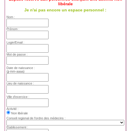
libérale
Je n'ai pas encore un espace personnel :
Nom :
Prénom :
Login/Email :
Mot de passe :
Date de naissance :
(jj-mm-aaaa)
Lieu de naissance :
Ville d'exercice :
Activité :
Non libérale
Conseil regional de l'ordre des médecins :
Etablissement :