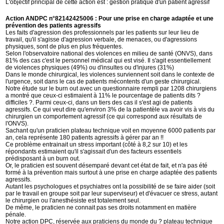
L'objectif principal de cette action est : gestion pratique d'un patient agressif
Action ANDPC n°82142425006 : Pour une prise en charge adaptée et une
prévention des patients agressifs
Les faits d'agression des professionnels par les patients sur leur lieu de
travail, qu'il s'agisse d'agression verbale, de menaces, ou d'agressions
physiques, sont de plus en plus fréquentes.
Selon l'observatoire national des violences en milieu de santé (ONVS), dans
81% des cas c'est le personnel médical qui est visé. Il s'agit essentiellement
de violences physiques (49%) ou d'insultes ou d'injures (31%)
Dans le monde chirurgical, les violences surviennent soit dans le contexte de
l'urgence, soit dans le cas de patients mécontents d'un geste chirurgical.
Notre étude sur le burn out avec un questionnaire rempli par 1208 chirurgiens
a montré que ceux-ci estimaient à 11% le pourcentage de patients dits ?
difficiles ?. Parmi ceux-ci, dans un tiers des cas il s'est agi de patients
agressifs. Ce qui veut dire qu'environ 3% de la patientèle va avoir vis à vis du
chirurgien un comportement agressif (ce qui correspond aux résultats de
l'ONVS).
Sachant qu'un praticien plateau technique voit en moyenne 6000 patients par
an, cela représente 180 patients agressifs à gérer par an !!
Ce problème entrainait un stress important (côté à 8,2 sur 10) et les
répondants estimaient qu'il s'agissait d'un des facteurs essentiels
prédisposant à un burn out.
Or, le praticien est souvent désemparé devant cet état de fait, et n'a pas été
formé à la prévention mais surtout à une prise en charge adaptée des patients
agressifs.
Autant les psychologues et psychiatres ont la possibilité de se faire aider (soit
par le travail en groupe soit par leur superviseur) et d'évacuer ce stress, autant
le chirurgien ou l'anesthésiste est totalement seul.
De même, le praticien ne connait pas ses droits notamment en matière
pénale.
Notre action DPC, réservée aux praticiens du monde du ? plateau technique