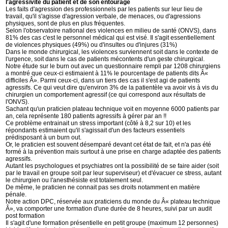
l'agressivité du patient et de son entourage
Les faits d'agression des professionnels par les patients sur leur lieu de
travail, qu'il s'agisse d'agression verbale, de menaces, ou d'agressions
physiques, sont de plus en plus fréquentes.
Selon l'observatoire national des violences en milieu de santé (ONVS), dans
81% des cas c'est le personnel médical qui est visé. Il s'agit essentiellement
de violences physiques (49%) ou d'insultes ou d'injures (31%)
Dans le monde chirurgical, les violences surviennent soit dans le contexte de
l'urgence, soit dans le cas de patients mécontents d'un geste chirurgical.
Notre étude sur le burn out avec un questionnaire rempli par 1208 chirurgiens
a montré que ceux-ci estimaient à 11% le pourcentage de patients dits Â«
difficiles Â». Parmi ceux-ci, dans un tiers des cas il s'est agi de patients
agressifs. Ce qui veut dire qu'environ 3% de la patientèle va avoir vis à vis du
chirurgien un comportement agressif (ce qui correspond aux résultats de
l'ONVS).
Sachant qu'un praticien plateau technique voit en moyenne 6000 patients par
an, cela représente 180 patients agressifs à gérer par an !!
Ce problème entrainait un stress important (côté à 8,2 sur 10) et les
répondants estimaient qu'il s'agissait d'un des facteurs essentiels
prédisposant à un burn out.
Or, le praticien est souvent désemparé devant cet état de fait, et n'a pas été
formé à la prévention mais surtout à une prise en charge adaptée des patients
agressifs.
Autant les psychologues et psychiatres ont la possibilité de se faire aider (soit
par le travail en groupe soit par leur superviseur) et d'évacuer ce stress, autant
le chirurgien ou l'anesthésiste est totalement seul.
De même, le praticien ne connait pas ses droits notamment en matière
pénale.
Notre action DPC, réservée aux praticiens du monde du Â« plateau technique
Â», va comporter une formation d'une durée de 8 heures, suivi par un audit
post formation
Il s'agit d'une formation présentielle en petit groupe (maximum 12 personnes)