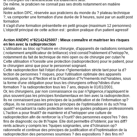
le chirurgien ou l'anesthésiste est totalement seul.
De même, le praticien ne connait pas ses droits notamment en matière
pénale.
Notre action DPC, réservée aux praticiens du monde du ? plateau technique
?, va comporter une formation d'une durée de 9 heures, suivi par un audit post
formation
Il s'agit d'une formation présentielle en petit groupe (maximum 12 personnes)
L'objectif principal de cette action est : gestion pratique d'un patient agressif
Action ANDPC n°82142425007 : Mieux connaître et maitriser les risques
en lien avec la radioprotection
L'utilisation au bloc op?ratoire en chirurgie, d'appareils de radiations ionisants
( notamment amplificateur de brillance) s'est consid?rablement d?velopp?e,
notamment du fait de technique de mini open ou de chirurgie per cutan?e
Cette utilisation n?cessite une protection (radioprotection) pour le patient, pour
le chirurgien ainsi que pour le personnel soignant.
Cette radioprotection fait l'objet d'une r?glementation stricte tant pour la d?
tection de personnes ? risques, pour l'utilisation optimale des appareils
ionisants, pour la d?tection et la d?claration d'?v?nements ind?sirables, sous
la forme d'une obligation pour tous les chirurgiens orthop?distes d'une
formation ? la radioprotection tous les 7 ans, depuis le 01/01/2001.
Or, les chirurgiens, par non connaissance ou par n?gligence,n'appliquent le
plus souvent pas les principes fondamentaux en lien avec la radioprotection.
Ils ne connaissent pas les principes de la justification et de l'information sp?
cifique, ils ne connaissent pas les principes de l'optimisation ni du sch?ma
qualit? encadrant la radio protection selon les guides pratiques professionnels
L?action a pour finalit? de maintenir et d?velopper une culture de
radioprotection afin de renforcer la s?curit? des personnes expos?es ? des
fins de diagnostic ou de th?rapie. Elle doit permettre d?obtenir, par les diff?
rents acteurs y compris les ?quipes soignantes, une d?clinaison op?
rationnelle et continue des principes de justification et d?optimisation de la
radioprotection des personnes soumises ? des expositions ? des fins m?